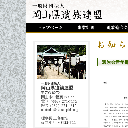
遺族会青年
一般財団法人
岡山県遺族連盟
〒703-8272
岡山市中区奥市3-22
電話（086）271-7175
FAX（086）271-4815
okaizoku@cameo.plala.or.jp
理事長 三宅禎浩
設立年月 昭和22年11月