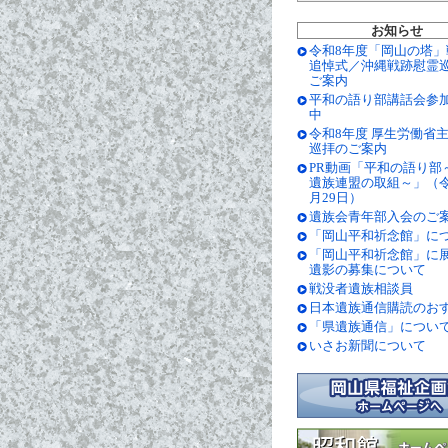
お知らせ
令和8年度「岡山の塔」
追悼式／沖縄戦跡慰霊
ご案内
平和の語り部講話会参
中
令和8年度 厚生労働省主
巡拝のご案内
PR動画「平和の語り部
遺族連盟の取組～」（令
月29日）
遺族会青年部入会のご
「岡山平和祈念館」に
「岡山平和祈念館」に
遺影の募集について
戦没者遺族相談員
日本遺族通信購読のお
「県遺族通信」につい
いさお新聞について